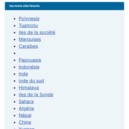
les mots clés favoris
Polynesie
Tuamotu
iles de la société
Marquises
Caraibes
Papouasie
Indonésie
Inde
inde du sud
Himalaya
iles de la Sonde
Sahara
Algérie
Népal
Chine