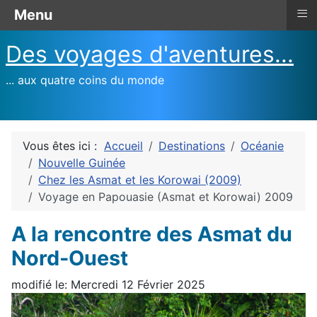
≡
Menu
Des voyages d'aventures...
... aux quatre coins du monde
Vous êtes ici :
Accueil
Destinations
Océanie
Nouvelle Guinée
Chez les Asmat et les Korowai (2009)
Voyage en Papouasie (Asmat et Korowai) 2009
A la rencontre des Asmat du
Nord-Ouest
modifié le: Mercredi 12 Février 2025