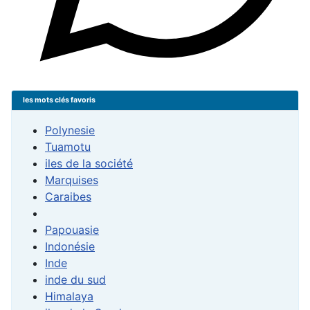
les mots clés favoris
Polynesie
Tuamotu
iles de la société
Marquises
Caraibes
Papouasie
Indonésie
Inde
inde du sud
Himalaya