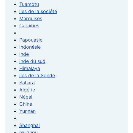
Tuamotu
iles de la société
Marquises
Caraibes
Papouasie
Indonésie
Inde
inde du sud
Himalaya
iles de la Sonde
Sahara
Algérie
Népal
Chine
Yunnan
Shanghai
Guizhou