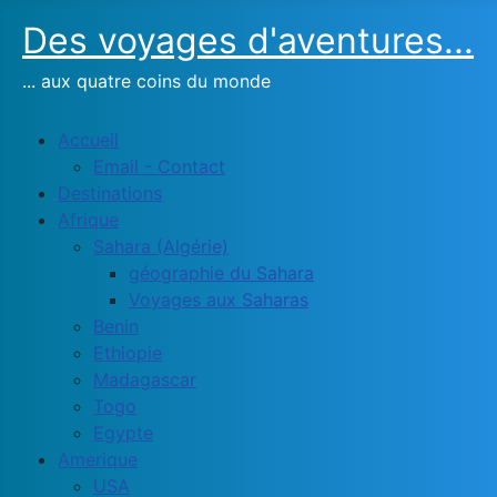
Des voyages d'aventures...
... aux quatre coins du monde
Accueil
Email - Contact
Destinations
Afrique
Sahara (Algérie)
géographie du Sahara
Voyages aux Saharas
Benin
Ethiopie
Madagascar
Togo
Egypte
Amerique
USA