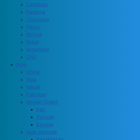
Caraïbes
Panama
Colombie
Pérou
Bolivie
Brésil
Argentine
Chili
Asie
Chine
Inde
Népal
Pakistan
Moyen Orient
Iran
Turquie
Egypte
Asie centrale
Kazakhstan