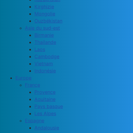
Kirghizie
Mongolie
Ouzbékistan
Asie du sud-est
Birmanie
Thailande
Laos
Cambodge
Vietnam
Indonésie
Europe
France
Provence
Aquitaine
Pays basque
Les Alpes
Espagne
Andalousie