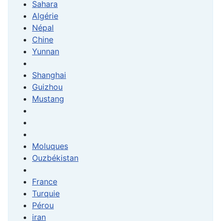
Sahara
Algérie
Népal
Chine
Yunnan
Shanghai
Guizhou
Mustang
Moluques
Ouzbékistan
France
Turquie
Pérou
iran