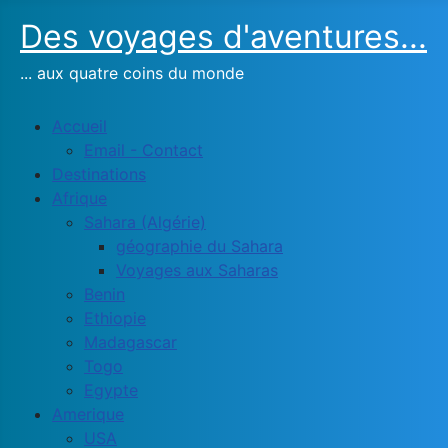
Des voyages d'aventures...
... aux quatre coins du monde
Accueil
Email - Contact
Destinations
Afrique
Sahara (Algérie)
géographie du Sahara
Voyages aux Saharas
Benin
Ethiopie
Madagascar
Togo
Egypte
Amerique
USA