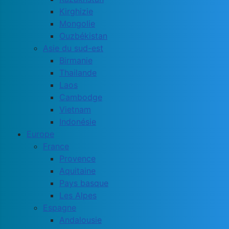
Kirghizie
Mongolie
Ouzbékistan
Asie du sud-est
Birmanie
Thailande
Laos
Cambodge
Vietnam
Indonésie
Europe
France
Provence
Aquitaine
Pays basque
Les Alpes
Espagne
Andalousie