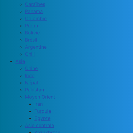
Caraïbes
Panama
Colombie
Pérou
Bolivie
Brésil
Argentine
Chili
Asie
Chine
Inde
Népal
Pakistan
Moyen Orient
Iran
Turquie
Egypte
Asie centrale
Kazakhstan