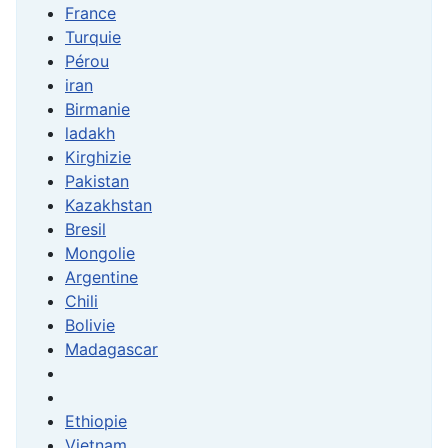
France
Turquie
Pérou
iran
Birmanie
ladakh
Kirghizie
Pakistan
Kazakhstan
Bresil
Mongolie
Argentine
Chili
Bolivie
Madagascar
Ethiopie
Vietnam