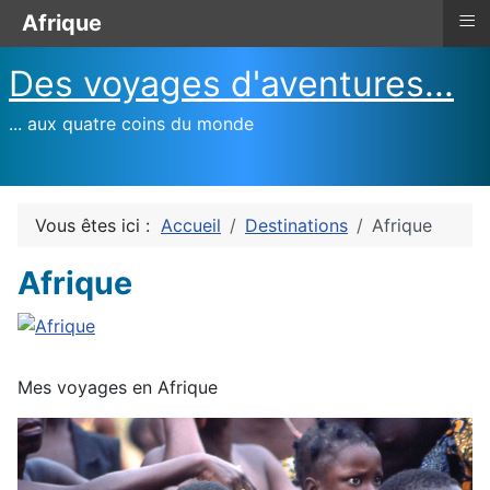
≡
Afrique
Des voyages d'aventures...
... aux quatre coins du monde
Vous êtes ici :
Accueil
Destinations
Afrique
Afrique
Mes voyages en Afrique