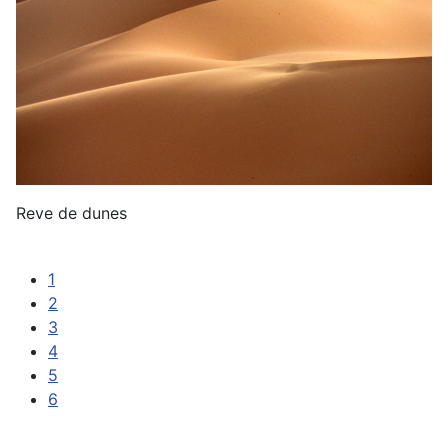
Reve de dunes
1
2
3
4
5
6