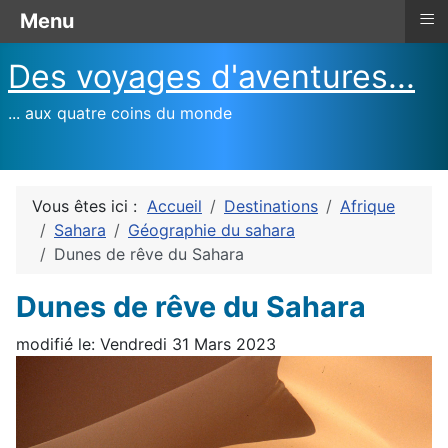
≡
Menu
Des voyages d'aventures...
... aux quatre coins du monde
Vous êtes ici :
Accueil
Destinations
Afrique
Sahara
Géographie du sahara
Dunes de rêve du Sahara
Dunes de rêve du Sahara
modifié le: Vendredi 31 Mars 2023