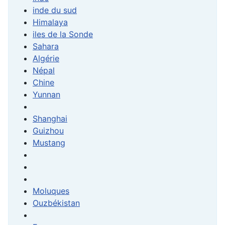
inde du sud
Himalaya
iles de la Sonde
Sahara
Algérie
Népal
Chine
Yunnan
Shanghai
Guizhou
Mustang
Moluques
Ouzbékistan