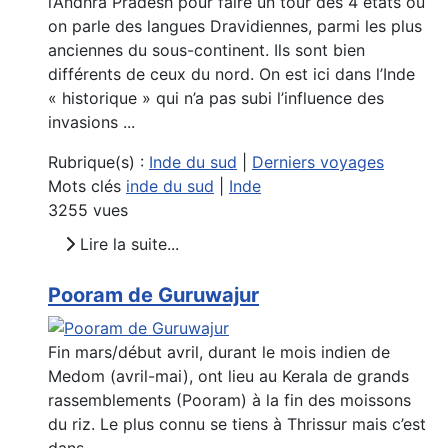
l’Andhra Pradesh pour faire un tour des 4 états où
on parle des langues Dravidiennes, parmi les plus
anciennes du sous-continent. Ils sont bien
différents de ceux du nord. On est ici dans l’Inde
« historique » qui n’a pas subi l’influence des
invasions ...
Rubrique(s) :
Inde du sud
|
Derniers voyages
Mots clés
inde du sud
|
Inde
3255 vues
Lire la suite...
Pooram de Guruwajur
Fin mars/début avril, durant le mois indien de
Medom (avril-mai), ont lieu au Kerala de grands
rassemblements (Pooram) à la fin des moissons
du riz. Le plus connu se tiens à Thrissur mais c’est