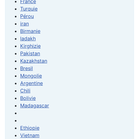
France
Turquie
Pérou
iran
Birmanie
ladakh
Kirghizie
Pakistan
Kazakhstan
Bresil
Mongolie
Argentine
Chili
Bolivie
Madagascar
Ethiopie
Vietnam