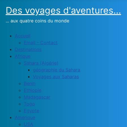
Des voyages d'aventures...
... aux quatre coins du monde
Accueil
Email - Contact
Destinations
Afrique
Sahara (Algérie)
géographie du Sahara
Voyages aux Saharas
Benin
Ethiopie
Madagascar
Togo
Egypte
Amerique
USA