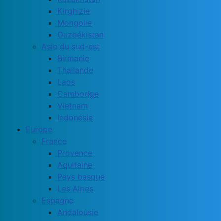
Kirghizie
Mongolie
Ouzbékistan
Asie du sud-est
Birmanie
Thailande
Laos
Cambodge
Vietnam
Indonésie
Europe
France
Provence
Aquitaine
Pays basque
Les Alpes
Espagne
Andalousie