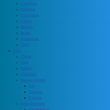
Caraïbes
Panama
Colombie
Pérou
Bolivie
Brésil
Argentine
Chili
Asie
Chine
Inde
Népal
Pakistan
Moyen Orient
Iran
Turquie
Egypte
Asie centrale
Kazakhstan