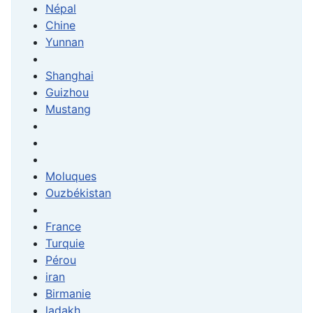
Népal
Chine
Yunnan
Shanghai
Guizhou
Mustang
Moluques
Ouzbékistan
France
Turquie
Pérou
iran
Birmanie
ladakh