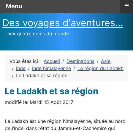
≡
Menu
Des voyages d'aventures...
... aux quatre coins du monde
Vous êtes ici :
Accueil
Destinations
Asie
Inde
Inde himalayenne
La région du Ladakh
Le Ladakh et sa région
Le Ladakh et sa région
modifié le: Mardi 15 Août 2017
Le Ladakh est une région himalayenne, située au nord
de l’Inde, dans l’état du Jammu-et-Cachemire qui