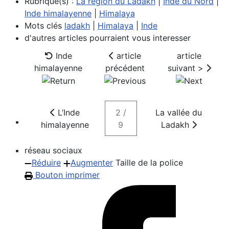
Rubrique(s) :
La région du Ladakh
|
Inde du Nord
|
Inde himalayenne
|
Himalaya
Mots clés
ladakh
|
Himalaya
|
Inde
d'autres articles pourraient vous interesser
Inde
article
article
himalayenne
précédent
suivant >
L’Inde
2 /
La vallée du
himalayenne
9
Ladakh
réseau sociaux
Réduire
Augmenter
Taille de la police
Bouton imprimer