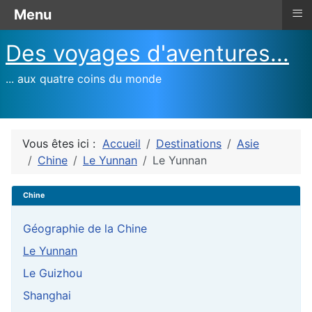
≡
Menu
Des voyages d'aventures...
... aux quatre coins du monde
Vous êtes ici :
Accueil
Destinations
Asie
Chine
Le Yunnan
Le Yunnan
Chine
Géographie de la Chine
Le Yunnan
Le Guizhou
Shanghai