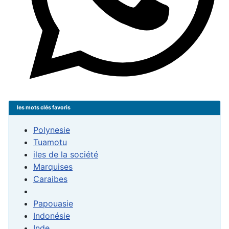
les mots clés favoris
Polynesie
Tuamotu
iles de la société
Marquises
Caraibes
Papouasie
Indonésie
Inde