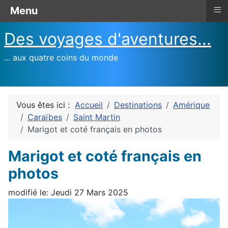
≡
Menu
Des voyages d'aventures...
... aux quatre coins du monde
Vous êtes ici :
Accueil
Destinations
Amérique
Caraïbes
Saint Martin
Marigot et coté français en photos
Marigot et coté français en
photos
modifié le: Jeudi 27 Mars 2025