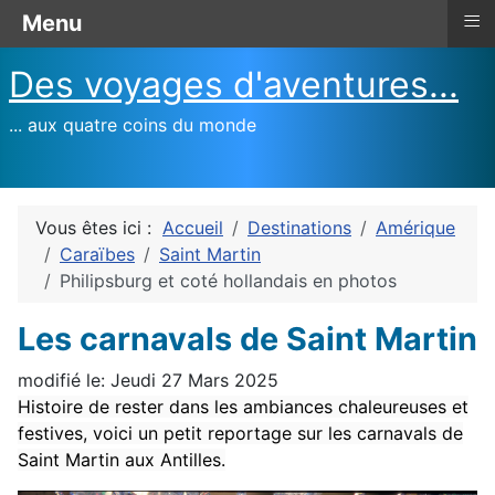
≡
Menu
Des voyages d'aventures...
... aux quatre coins du monde
Vous êtes ici :
Accueil
Destinations
Amérique
Caraïbes
Saint Martin
Philipsburg et coté hollandais en photos
Les carnavals de Saint Martin
modifié le: Jeudi 27 Mars 2025
Histoire de rester dans les ambiances chaleureuses et
festives, voici un petit reportage sur les carnavals de
Saint Martin aux Antilles.