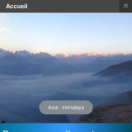
≡
Accueil
Océanie
Maupiti - Polynesie