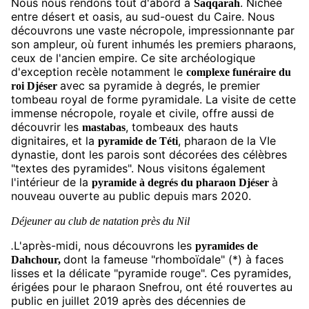
Nous nous rendons tout d'abord à
. Nichée
Saqqarah
entre désert et oasis, au sud-ouest du Caire. Nous
découvrons une vaste nécropole, impressionnante par
son ampleur, où furent inhumés les premiers pharaons,
ceux de l'ancien empire. Ce site archéologique
d'exception recèle notamment le
complexe funéraire du
avec sa pyramide à degrés, le premier
roi Djéser
tombeau royal de forme pyramidale. La visite de cette
immense nécropole, royale et civile, offre aussi de
découvrir les
, tombeaux des hauts
mastabas
dignitaires, et la
, pharaon de la VIe
pyramide de Téti
dynastie, dont les parois sont décorées des célèbres
"textes des pyramides". Nous visitons également
l'intérieur de la
à
pyramide à degrés du pharaon Djéser
nouveau ouverte au public depuis mars 2020.
Déjeuner au club de natation près du Nil
L'après-midi, nous découvrons les
.
pyramides de
dont la fameuse "rhomboïdale" (*) à faces
Dahchour,
lisses et la délicate "pyramide rouge". Ces pyramides,
érigées pour le pharaon Snefrou, ont été rouvertes au
public en juillet 2019 après des décennies de