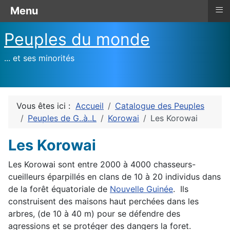
≡
Menu
Peuples du monde
... et ses minorités
Vous êtes ici :
Accueil
Catalogue des Peuples
Peuples de G..à..L
Korowai
Les Korowai
Les Korowai
Les Korowai sont entre 2000 à 4000 chasseurs-
cueilleurs éparpillés en clans de 10 à 20 individus dans
de la forêt équatoriale de
Nouvelle Guinée
. Ils
construisent des maisons haut perchées dans les
arbres, (de 10 à 40 m) pour se défendre des
agressions et se protéger des dangers la foret.