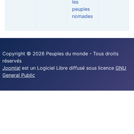
les
peuples
nomades
Copyright © 2026 Peuples du monde - Tous droits
réservés
Joomla!
est un Logiciel Libre diffusé sous licence
GNU
General Public