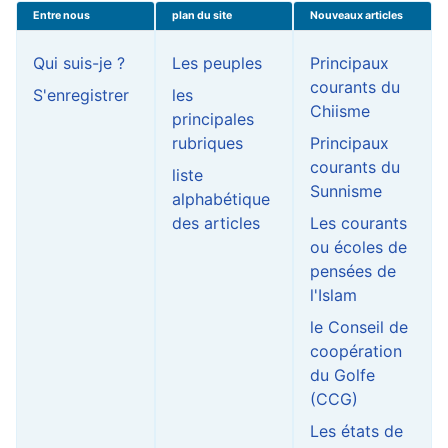
Entre nous
plan du site
Nouveaux articles
Qui suis-je ?
Les peuples
Principaux
courants du
S'enregistrer
les
Chiisme
principales
rubriques
Principaux
courants du
liste
Sunnisme
alphabétique
des articles
Les courants
ou écoles de
pensées de
l'Islam
le Conseil de
coopération
du Golfe
(CCG)
Les états de