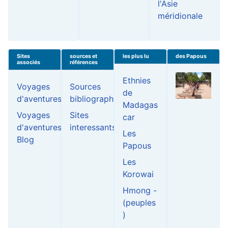
l'Asie
méridionale
Sites
sources et
les plus lu
des Papous
associés
références
Ethnies
Voyages
Sources
de
d'aventures
bibliographiques
Madagas
Voyages
Sites
car
d'aventures...le
interessants
Les
Blog
Papous
Les
Korowai
Hmong -
(peuples
)