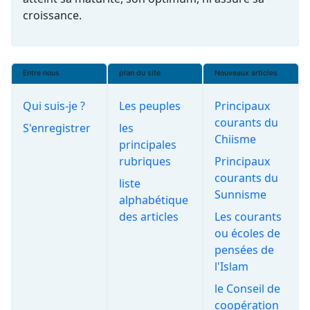
croissance.
Entre nous
plan du site
Nouveaux articles
Qui suis-je ?
Les peuples
Principaux
courants du
S'enregistrer
les
Chiisme
principales
rubriques
Principaux
courants du
liste
Sunnisme
alphabétique
des articles
Les courants
ou écoles de
pensées de
l'Islam
le Conseil de
coopération