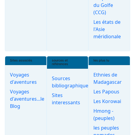
du Golfe
(CCG)
Les états de
l'Asie
méridionale
Sites associés
sources et
les plus lu
références
Voyages
Ethnies de
Sources
d'aventures
Madagascar
bibliographiques
Voyages
Les Papous
Sites
d'aventures...le
Les Korowai
interessants
Blog
Hmong -
(peuples)
les peuples