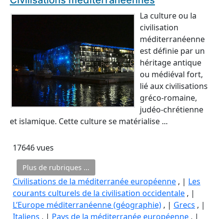
Civilisations méditerranéennes
La culture ou la
civilisation
méditerranéenne
est définie par un
héritage antique
ou médiéval fort,
lié aux civilisations
gréco-romaine,
judéo-chrétienne
et islamique. Cette culture se matérialise ...
17646 vues
Plus de rubriques ...
Civilisations de la méditerranée européenne
, |
Les
courants culturels de la civilisation occidentale
, |
L’Europe méditerranéenne (géographie)
, |
Grecs
, |
Italiens
, |
Pays de la méditerranée européenne
, |