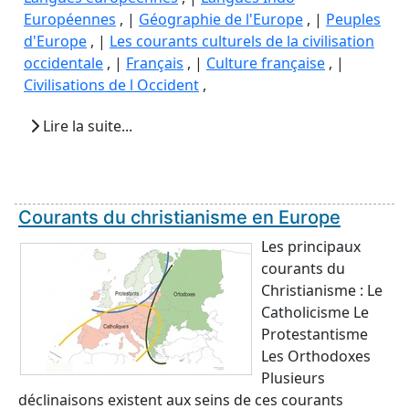
Européennes
, |
Géographie de l'Europe
, |
Peuples
d'Europe
, |
Les courants culturels de la civilisation
occidentale
, |
Français
, |
Culture française
, |
Civilisations de l Occident
,
Lire la suite...
Courants du christianisme en Europe
Les principaux
courants du
Christianisme : Le
Catholicisme Le
Protestantisme
Les Orthodoxes
Plusieurs
déclinaisons existent aux seins de ces courants