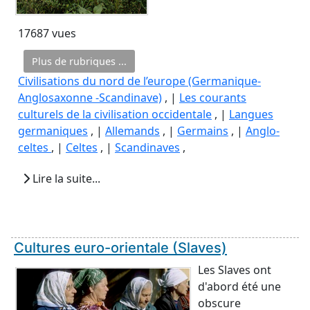
17687 vues
Plus de rubriques ...
Civilisations du nord de l’europe (Germanique-
Anglosaxonne -Scandinave)
, |
Les courants
culturels de la civilisation occidentale
, |
Langues
germaniques
, |
Allemands
, |
Germains
, |
Anglo-
celtes
, |
Celtes
, |
Scandinaves
,
Lire la suite...
Cultures euro-orientale (Slaves)
Les Slaves ont
d'abord été une
obscure