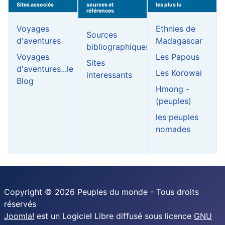
Sites associés
sources et
les plus lu
références
Voyages
Ethnies de
Sources
d'aventures
Madagascar
bibliographiques
Voyages
Les Papous
Sites
d'aventures...le
Les Korowai
interessants
Blog
Hmong -
(peuples)
les peuples
nomades
Copyright © 2026 Peuples du monde - Tous droits
réservés
Joomla!
est un Logiciel Libre diffusé sous licence
GNU