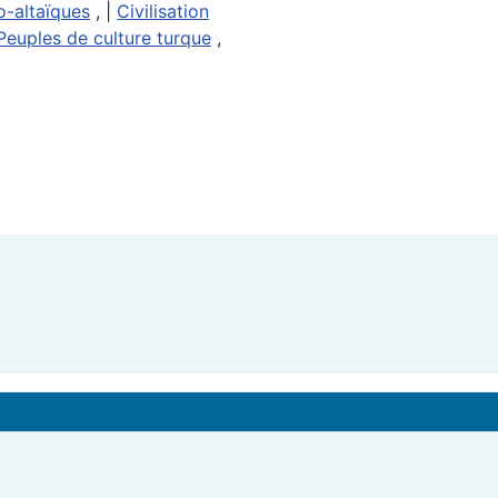
o-altaïques
, |
Civilisation
Peuples de culture turque
,