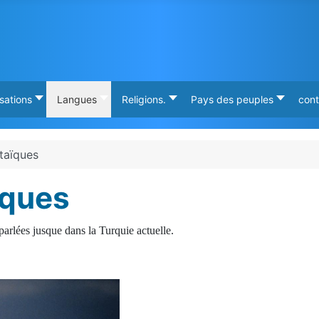
isations
Langues
Religions.
Pays des peuples
cont
taïques
ïques
 parlées jusque dans la Turquie
actuelle.