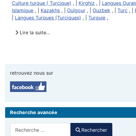
Culture turque ( Turcique)
, |
Kirghiz
, |
Langues Oural
Islamique
, |
Kazakhs
, |
Ouïgour
, |
Ouzbek
, |
Turc
, |
|
Langues Turques (Turciques)
, |
Turquie
,
Lire la suite...
retrouvez nous sur
Recherche avancée
Rechercher
Rechercher