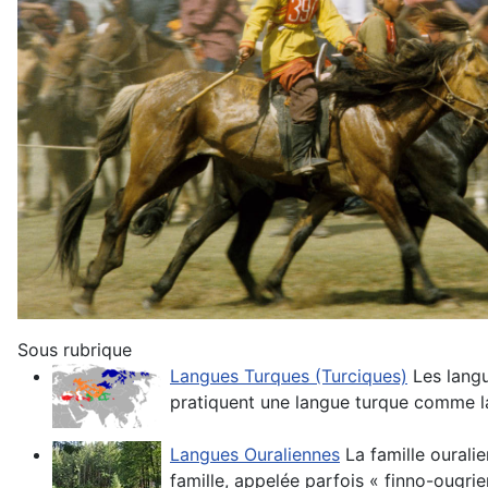
Sous rubrique
Langues Turques (Turciques)
Les lang
pratiquent une langue turque comme lan
Langues Ouraliennes
La famille ourali
famille, appelée parfois « finno-ougri