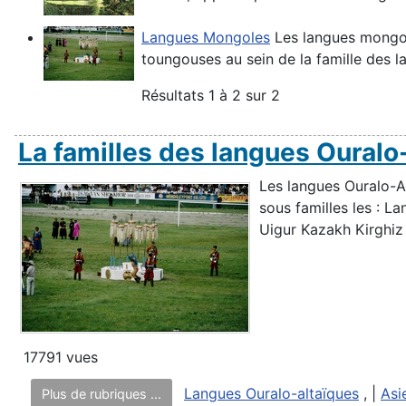
Langues Mongoles
Les langues mongol
toungouses au sein de la famille des l
Résultats 1 à 2 sur 2
La familles des langues Ouralo
Les langues Ouralo-Al
sous familles les : L
Uigur Kazakh Kirghiz
17791 vues
Langues Ouralo-altaïques
, |
Asi
Plus de rubriques ...