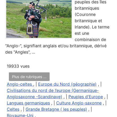
peuples des îles
britanniques
(Couronne
britannique et
Irlande). Le terme
est une
combinaison de
"Anglo-", signifiant anglais et/ou britannique, dérivé
des "Angles", ...
19933 vues
Plus de rubriques ...
Anglo-celtes
, |
Europe du Nord (géographie)
, |
Civilisations du nord de l’europe (Germanique-
Anglosaxonne -Scandinave)
, |
Peuples d'Europe
, |
Langues germaniques
, |
Culture Anglo-saxonne
, |
Celtes
, |
Grande Bretagne ( les peuples)
, |
Royaume-Uni
,