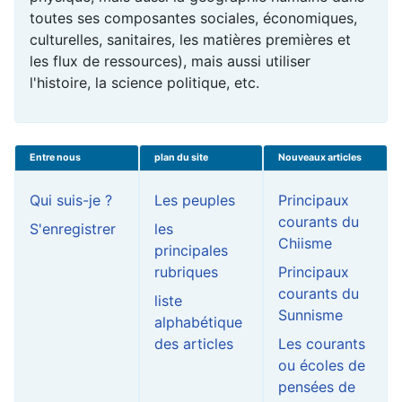
toutes ses composantes sociales, économiques,
culturelles, sanitaires, les matières premières et
les flux de ressources), mais aussi utiliser
l'histoire, la science politique, etc.
Entre nous
plan du site
Nouveaux articles
Qui suis-je ?
Les peuples
Principaux
courants du
S'enregistrer
les
Chiisme
principales
rubriques
Principaux
courants du
liste
Sunnisme
alphabétique
des articles
Les courants
ou écoles de
pensées de