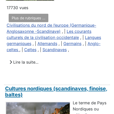
17730 vues
Plus de rubriques ...
Civilisations du nord de l’europe (Germanique-
Anglosaxonne -Scandinave)
, |
Les courants
culturels de la civilisation occidentale
, |
Langues
germaniques
, |
Allemands
, |
Germains
, |
Anglo-
celtes
, |
Celtes
, |
Scandinaves
,
Lire la suite...
Cultures nordiques (scandinaves, finoise,
baltes)
Le terme de Pays
Nordiques ou