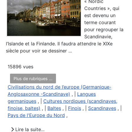
« Nordic
Countries », qui
est devenu un
terme courant
pour regrouper la
Scandinavie,
l’Islande et la Finlande. Il faudra attendre le XIXe
siècle pour voir se dessiner ...
15896 vues
Plus de rubriques ...
Civilisations du nord de l’europe (Germanique-
Anglosaxonne -Scandinave)
, |
Langues
germaniques
, |
Cultures nordiques (scandinaves,
finoise, baltes)
, |
Baltes
, |
Finois
, |
Scandinaves
, |
Pays de l'Europe du Nord
,
Lire la suite...