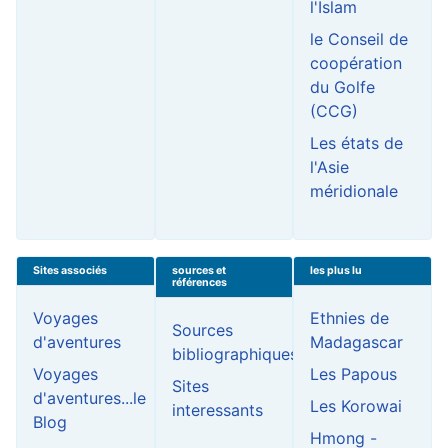
l'Islam
le Conseil de
coopération
du Golfe
(CCG)
Les états de
l'Asie
méridionale
Sites associés
sources et
les plus lu
références
Voyages
Ethnies de
Sources
d'aventures
Madagascar
bibliographiques
Voyages
Les Papous
Sites
d'aventures...le
Les Korowai
interessants
Blog
Hmong -