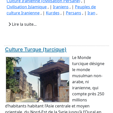
Culture Iranienne (civilisation Persane)
, |
Civilisation Islamique
, |
Iraniens
, |
Peuples de
culture Iranienne
, |
Kurdes
, |
Persans
, |
Iran
,
Lire la suite...
Culture Turque (turcique)
Le Monde
turcique désigne
le monde
musulman non-
arabe, ni
iranienne, qui
compte près 250
millions
d’habitants habitant l’Asie centrale et moyen
orientale, du Nord-Est de la Syrie jusqu’à l’Oural en ...