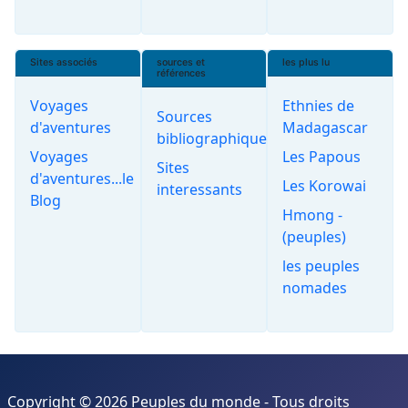
Sites associés
sources et
les plus lu
références
Voyages
Ethnies de
Sources
d'aventures
Madagascar
bibliographiques
Voyages
Les Papous
Sites
d'aventures...le
Les Korowai
interessants
Blog
Hmong -
(peuples)
les peuples
nomades
Copyright © 2026 Peuples du monde - Tous droits