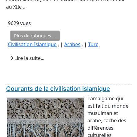
au XIIe ...
9629 vues
Plus de rubriques ...
Civilisation Islamique
, |
Arabes
, |
Turc
,
Lire la suite...
Courants de la civilisation islamique
L’amalgame qui
est fait du monde
musulman et
arabe, cache des
différences
culturelles