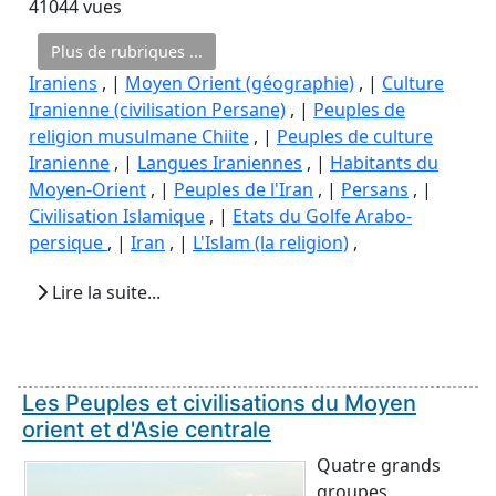
41044 vues
Plus de rubriques ...
Iraniens
, |
Moyen Orient (géographie)
, |
Culture
Iranienne (civilisation Persane)
, |
Peuples de
religion musulmane Chiite
, |
Peuples de culture
Iranienne
, |
Langues Iraniennes
, |
Habitants du
Moyen-Orient
, |
Peuples de l'Iran
, |
Persans
, |
Civilisation Islamique
, |
Etats du Golfe Arabo-
persique
, |
Iran
, |
L'Islam (la religion)
,
Lire la suite...
Les Peuples et civilisations du Moyen
orient et d'Asie centrale
Quatre grands
groupes