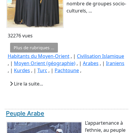
nombre de groupes socio-
culturels, ...
32276 vues
Plus de rubriques ...
Habitants du Moyen-Orient
, |
Civilisation Islamique
, |
Moyen Orient (géographie)
, |
Arabes
, |
Iraniens
, |
Kurdes
, |
Turc
, |
Pachtoune
,
Lire la suite...
Peuple Arabe
L’appartenance à
l’ethnie, au peuple