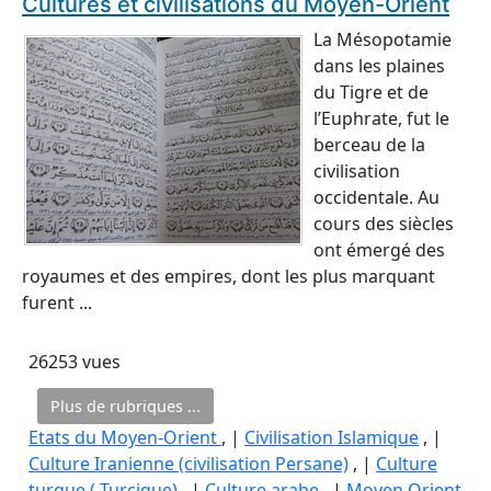
Cultures et civilisations du Moyen-Orient
La Mésopotamie
dans les plaines
du Tigre et de
l’Euphrate, fut le
berceau de la
civilisation
occidentale. Au
cours des siècles
ont émergé des
royaumes et des empires, dont les plus marquant
furent ...
26253 vues
Plus de rubriques ...
Etats du Moyen-Orient
, |
Civilisation Islamique
, |
Culture Iranienne (civilisation Persane)
, |
Culture
turque ( Turcique)
, |
Culture arabe
, |
Moyen Orient