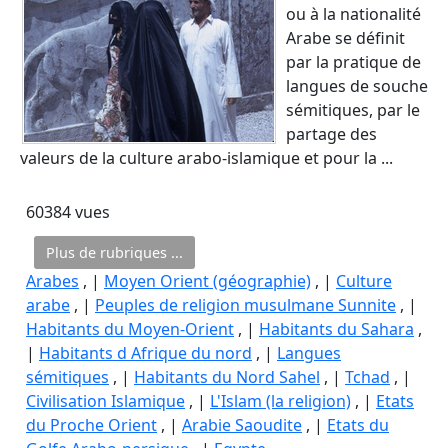
ou à la nationalité
Arabe se définit
par la pratique de
langues de souche
sémitiques, par le
partage des
valeurs de la culture arabo-islamique et pour la ...
60384 vues
Plus de rubriques ...
Arabes
, |
Moyen Orient (géographie)
, |
Culture
arabe
, |
Peuples de religion musulmane Sunnite
, |
Habitants du Moyen-Orient
, |
Habitants du Sahara
,
|
Habitants d Afrique du nord
, |
Langues
sémitiques
, |
Habitants du Nord Sahel
, |
Tchad
, |
Civilisation Islamique
, |
L'Islam (la religion)
, |
Etats
du Proche Orient
, |
Arabie Saoudite
, |
Etats du