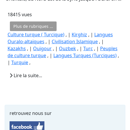
18415 vues
Plus de rubriques ...
Culture turque ( Turcique)
, |
Kirghiz
, |
Langues
Ouralo-altaïques
, |
Civilisation Islamique
, |
Kazakhs
, |
Ouïgour
, |
Ouzbek
, |
Turc
, |
Peuples
de culture turque
, |
Langues Turques (Turciques)
,
|
Turquie
,
Lire la suite...
retrouvez nous sur