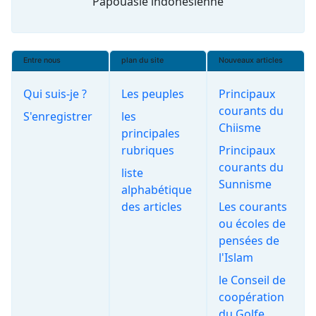
Papouasie indonésienne
Entre nous
plan du site
Nouveaux articles
Qui suis-je ?
Les peuples
Principaux
courants du
S'enregistrer
les
Chiisme
principales
rubriques
Principaux
courants du
liste
Sunnisme
alphabétique
des articles
Les courants
ou écoles de
pensées de
l'Islam
le Conseil de
coopération
du Golfe