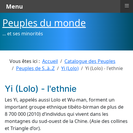
≡
Menu
Peuples du monde
... et ses minorités
Vous êtes ici :
Accueil
Catalogue des Peuples
Peuples de S..à..Z
Yi (Lolo)
Yi (Lolo) - l'ethnie
Yi (Lolo) - l'ethnie
Les Yi, appelés aussi Lolo et Wu-man, forment un
important groupe ethnique tibéto-birman de plus de
8 700 000 (2010) d’individus qui vivent dans les
montagnes du sud-ouest de la Chine. (Asie des collines
et Triangle d’or).