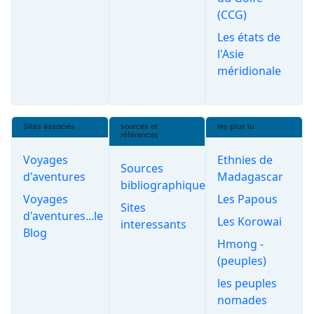
(CCG)
Les états de
l'Asie
méridionale
Sites associés
sources et
les plus lu
références
Voyages
Ethnies de
Sources
d'aventures
Madagascar
bibliographiques
Voyages
Les Papous
Sites
d'aventures...le
Les Korowai
interessants
Blog
Hmong -
(peuples)
les peuples
nomades