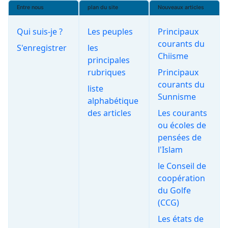
Entre nous
plan du site
Nouveaux articles
Qui suis-je ?
Les peuples
Principaux
courants du
S'enregistrer
les
Chiisme
principales
rubriques
Principaux
courants du
liste
Sunnisme
alphabétique
des articles
Les courants
ou écoles de
pensées de
l'Islam
le Conseil de
coopération
du Golfe
(CCG)
Les états de