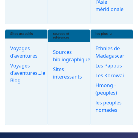
l'Asie
méridionale
Sites associés
sources et
les plus lu
références
Voyages
Ethnies de
Sources
d'aventures
Madagascar
bibliographiques
Voyages
Les Papous
Sites
d'aventures...le
Les Korowai
interessants
Blog
Hmong -
(peuples)
les peuples
nomades