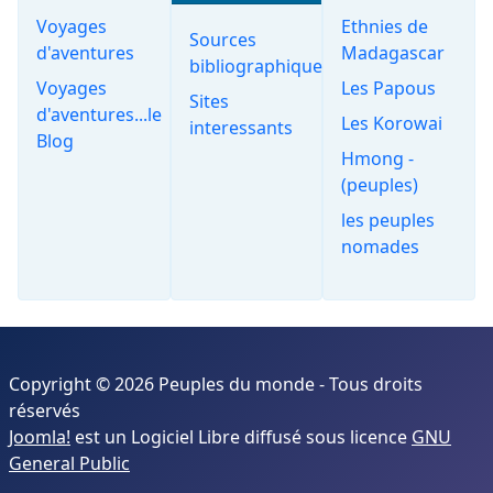
Voyages
Ethnies de
Sources
d'aventures
Madagascar
bibliographiques
Voyages
Les Papous
Sites
d'aventures...le
Les Korowai
interessants
Blog
Hmong -
(peuples)
les peuples
nomades
Copyright © 2026 Peuples du monde - Tous droits
réservés
Joomla!
est un Logiciel Libre diffusé sous licence
GNU
General Public