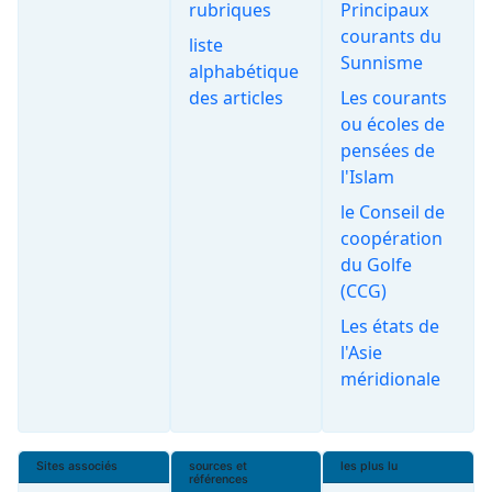
rubriques
Principaux
courants du
liste
Sunnisme
alphabétique
des articles
Les courants
ou écoles de
pensées de
l'Islam
le Conseil de
coopération
du Golfe
(CCG)
Les états de
l'Asie
méridionale
Sites associés
sources et
les plus lu
références