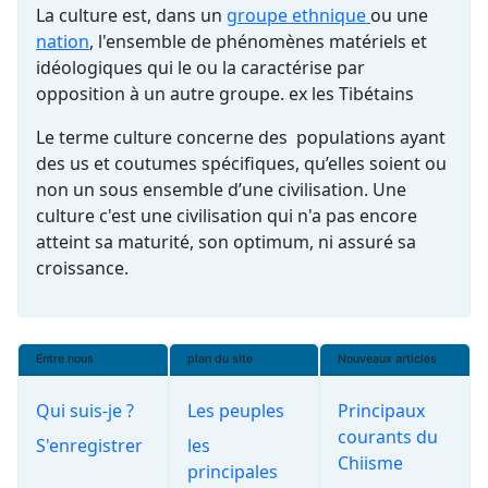
La culture est, dans un
groupe ethnique
ou une
nation
, l'ensemble de phénomènes matériels et
idéologiques qui le ou la caractérise par
opposition à un autre groupe. ex les Tibétains
Le terme culture concerne des populations ayant
des us et coutumes spécifiques, qu’elles soient ou
non un sous ensemble d’une civilisation. Une
culture c'est une civilisation qui n'a pas encore
atteint sa maturité, son optimum, ni assuré sa
croissance.
Entre nous
plan du site
Nouveaux articles
Qui suis-je ?
Les peuples
Principaux
courants du
S'enregistrer
les
Chiisme
principales