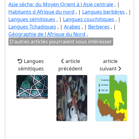
Asie sèche: du Moyen Orient à l Asie centrale
, |
Habitants d Afrique du nord
, |
Langues berbères
, |
Langues sémitiques
, |
Langues couchitiques
, |
Langues Tchadiques
, |
Arabes
, |
Berberes
, |
Géographie de l Afrique du Nord
,
D'autres articles pourraient vous intéresser
Langues
article
article
sémitiques
précédent
suivant