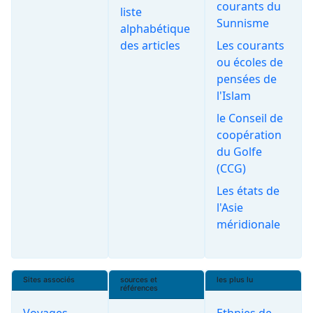
courants du
liste
Sunnisme
alphabétique
des articles
Les courants
ou écoles de
pensées de
l'Islam
le Conseil de
coopération
du Golfe
(CCG)
Les états de
l'Asie
méridionale
Sites associés
sources et
les plus lu
références
Voyages
Ethnies de