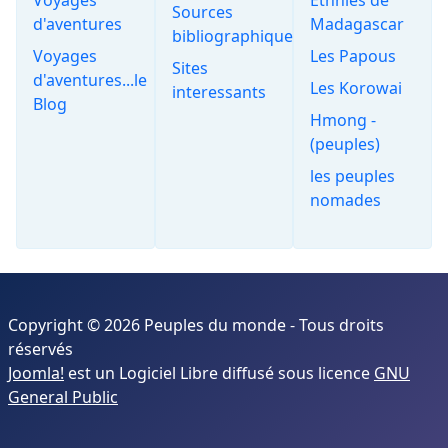
Sources
d'aventures
Madagascar
bibliographiques
Voyages
Les Papous
Sites
d'aventures...le
Les Korowai
interessants
Blog
Hmong -
(peuples)
les peuples
nomades
Copyright © 2026 Peuples du monde - Tous droits
réservés
Joomla!
est un Logiciel Libre diffusé sous licence
GNU
General Public