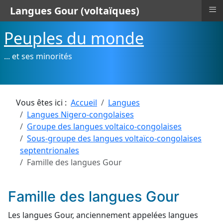
≡
Langues Gour (voltaïques)
Peuples du monde
... et ses minorités
Vous êtes ici :
Accueil
Langues
Langues Nigero-congolaises
Groupe des langues voltaico-congolaises
Sous-groupe des langues voltaïco-congolaises
septentrionales
Famille des langues Gour
Famille des langues Gour
Les langues Gour, anciennement appelées langues