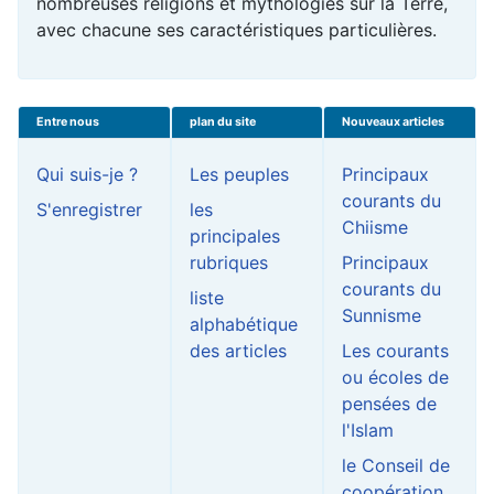
nombreuses religions et mythologies sur la Terre,
avec chacune ses caractéristiques particulières.
Entre nous
plan du site
Nouveaux articles
Qui suis-je ?
Les peuples
Principaux
courants du
S'enregistrer
les
Chiisme
principales
rubriques
Principaux
courants du
liste
Sunnisme
alphabétique
des articles
Les courants
ou écoles de
pensées de
l'Islam
le Conseil de
coopération