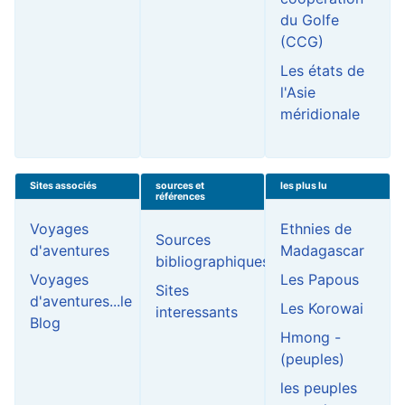
du Golfe
(CCG)
Les états de
l'Asie
méridionale
Sites associés
sources et
les plus lu
références
Voyages
Ethnies de
Sources
d'aventures
Madagascar
bibliographiques
Voyages
Les Papous
Sites
d'aventures...le
Les Korowai
interessants
Blog
Hmong -
(peuples)
les peuples