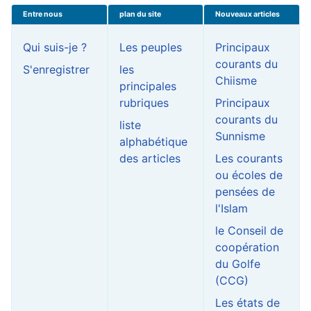
Entre nous
plan du site
Nouveaux articles
Qui suis-je ?
Les peuples
Principaux
courants du
S'enregistrer
les
Chiisme
principales
rubriques
Principaux
courants du
liste
Sunnisme
alphabétique
des articles
Les courants
ou écoles de
pensées de
l'Islam
le Conseil de
coopération
du Golfe
(CCG)
Les états de