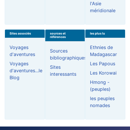
l'Asie
méridionale
Sites associés
sources et
les plus lu
références
Voyages
Ethnies de
Sources
d'aventures
Madagascar
bibliographiques
Voyages
Les Papous
Sites
d'aventures...le
Les Korowai
interessants
Blog
Hmong -
(peuples)
les peuples
nomades