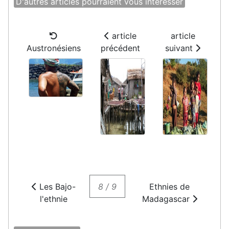
D'autres articles pourraient vous intéresser
article
article
Austronésiens
précédent
suivant
Les Bajo-
8 / 9
Ethnies de
l'ethnie
Madagascar