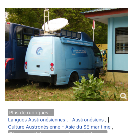
Plus de rubriques ...
Langues Austronésiennes
, |
Austronésiens
, |
Culture Austronésienne - Asie du SE maritime
,