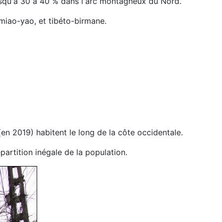
jusqu'à 30 à 40 % dans l'arc montagneux du Nord.
,miao-yao, et tibéto-birmane.
 (en 2019) habitent le long de la côte occidentale.
artition inégale de la population.