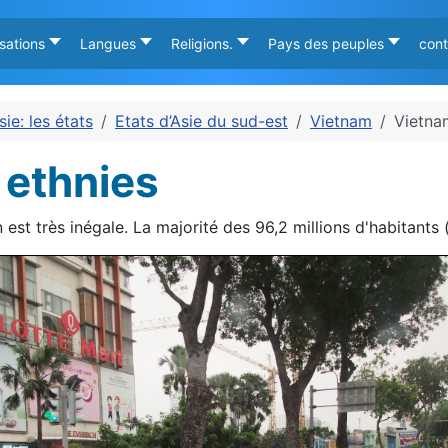
isations
Langues
Religions.
Pays des peuples
cont
sie: les états
Etats d’Asie du sud-est
Vietnam
Vietna
 ethnies
en est très inégale. La majorité des 96,2 millions d'habitants