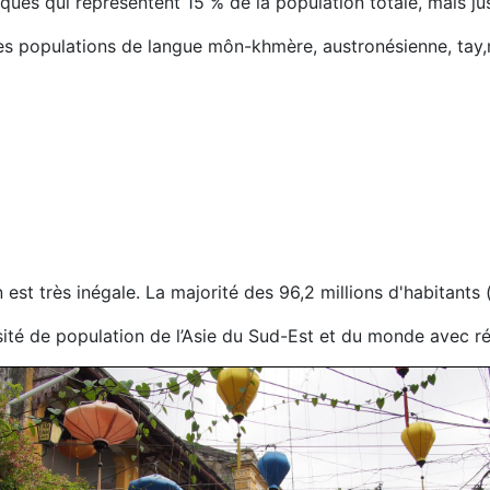
iques qui représentent 15 % de la population totale, mais 
 les populations de langue môn-khmère, austronésienne, tay
en est très inégale. La majorité des 96,2 millions d'habitants
té de population de l’Asie du Sud-Est et du monde avec rép