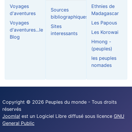
Voyages
Ethnies de
Sources
d'aventures
Madagascar
bibliographiques
Voyages
Les Papous
Sites
d'aventures...le
Les Korowai
interessants
Blog
Hmong -
(peuples)
les peuples
nomades
Copyright © 2026 Peuples du monde - Tous droits
réservés
Joomla!
est un Logiciel Libre diffusé sous licence
GNU
General Public