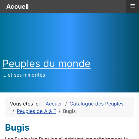
≡
Accueil
Peuples du monde
... et ses minorités
Vous êtes ici :
Accueil
Catalogue des Peuples
Peuples de A à F
Bugis
Bugis