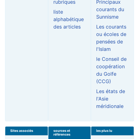
rubriques
Principaux
courants du
liste
Sunnisme
alphabétique
des articles
Les courants
ou écoles de
pensées de
l'Islam
le Conseil de
coopération
du Golfe
(CCG)
Les états de
l'Asie
méridionale
Sites associés
sources et
les plus lu
références