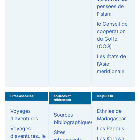
pensées de
l'Islam
le Conseil de
coopération
du Golfe
(CCG)
Les états de
l'Asie
méridionale
Sites associés
sources et
les plus lu
références
Voyages
Ethnies de
Sources
d'aventures
Madagascar
bibliographiques
Voyages
Les Papous
Sites
d'aventures...le
Les Korowai
interessants