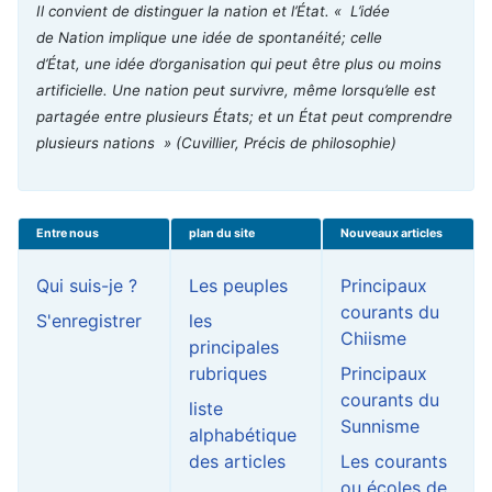
Il convient de distinguer la nation et l’État. « L’idée
de Nation implique une idée de spontanéité; celle
d’État, une idée d’organisation qui peut être plus ou moins
artificielle. Une nation peut survivre, même lorsqu’elle est
partagée entre plusieurs États; et un État peut comprendre
plusieurs nations »
(Cuvillier, Précis de philosophie)
Entre nous
plan du site
Nouveaux articles
Qui suis-je ?
Les peuples
Principaux
courants du
S'enregistrer
les
Chiisme
principales
rubriques
Principaux
courants du
liste
Sunnisme
alphabétique
des articles
Les courants
ou écoles de