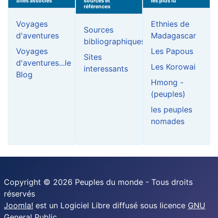
Sites associés
sources et
les plus lu
références
Voyages
Ethnies de
Sources
d'aventures
Madagascar
bibliographiques
Voyages
Les Papous
Sites
d'aventures...le
Les Korowai
interessants
Blog
Hmong -
(peuples)
les peuples
nomades
Copyright © 2026 Peuples du monde - Tous droits
réservés
Joomla!
est un Logiciel Libre diffusé sous licence
GNU
General Public