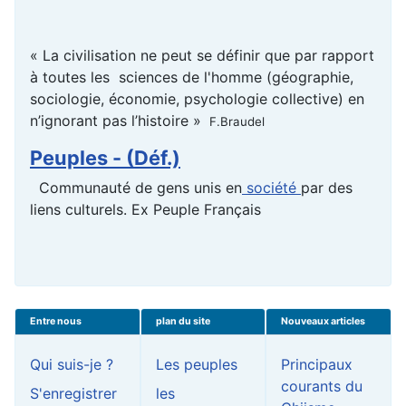
« La civilisation ne peut se définir que par rapport
à toutes les sciences de l'homme (géographie,
sociologie, économie, psychologie collective) en
n’ignorant pas l’histoire »
F.Braudel
Peuples - (Déf.)
Communauté de gens unis en
société
par des
liens culturels. Ex Peuple Français
Entre nous
plan du site
Nouveaux articles
Qui suis-je ?
Les peuples
Principaux
courants du
S'enregistrer
les