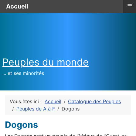
≡
Accueil
Peuples du monde
... et ses minorités
Vous êtes ici :
Accueil
Catalogue des Peuples
Peuples de A à F
Dogons
Dogons