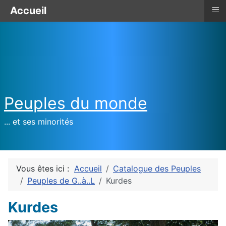
≡
Accueil
Peuples du monde
... et ses minorités
Vous êtes ici :
Accueil
Catalogue des Peuples
Peuples de G..à..L
Kurdes
Kurdes