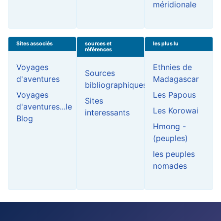
méridionale
Sites associés
sources et
les plus lu
références
Voyages
Ethnies de
Sources
d'aventures
Madagascar
bibliographiques
Voyages
Les Papous
Sites
d'aventures...le
Les Korowai
interessants
Blog
Hmong -
(peuples)
les peuples
nomades