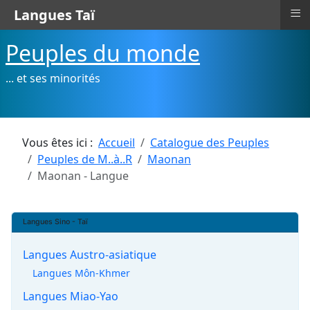
≡
Langues Taï
Peuples du monde
... et ses minorités
Vous êtes ici :
Accueil
Catalogue des Peuples
Peuples de M..à..R
Maonan
Maonan - Langue
Langues Sino - Taï
Langues Austro-asiatique
Langues Môn-Khmer
Langues Miao-Yao