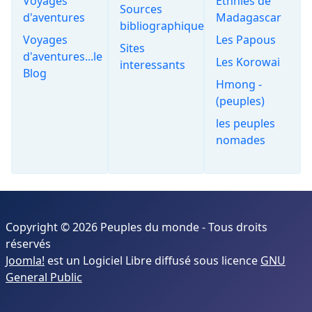
Voyages
Ethnies de
Sources
d'aventures
Madagascar
bibliographiques
Voyages
Les Papous
Sites
d'aventures...le
Les Korowai
interessants
Blog
Hmong -
(peuples)
les peuples
nomades
Copyright © 2026 Peuples du monde - Tous droits
réservés
Joomla!
est un Logiciel Libre diffusé sous licence
GNU
General Public