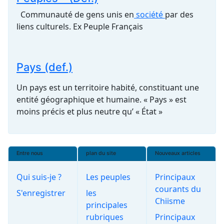
Communauté de gens unis en
société
par des
liens culturels. Ex Peuple Français
Pays (def.)
Un pays est un territoire habité, constituant une
entité géographique et humaine. « Pays » est
moins précis et plus neutre qu’ « État »
Entre nous
plan du site
Nouveaux articles
Qui suis-je ?
Les peuples
Principaux
courants du
S'enregistrer
les
Chiisme
principales
rubriques
Principaux