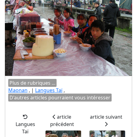
Plus de rubriques ...
Maonan
, |
Langues Taï
,
D'autres articles pourraient vous intéresser
article
article suivant
Langues
précédent
Taï