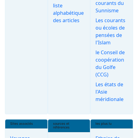
courants du
liste
Sunnisme
alphabétique
des articles
Les courants
ou écoles de
pensées de
l'Islam
le Conseil de
coopération
du Golfe
(CCG)
Les états de
l'Asie
méridionale
Sites associés
sources et
les plus lu
références