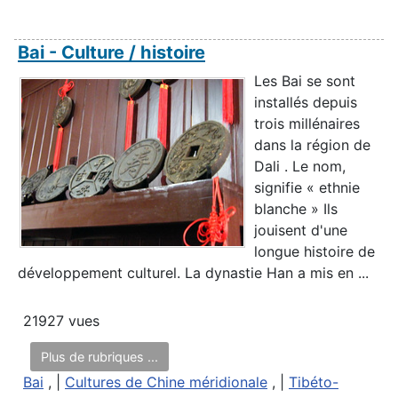
Bai - Culture / histoire
Les Bai se sont
installés depuis
trois millénaires
dans la région de
Dali . Le nom,
signifie « ethnie
blanche » Ils
jouisent d'une
longue histoire de
développement culturel. La dynastie Han a mis en ...
21927 vues
Plus de rubriques ...
Bai
, |
Cultures de Chine méridionale
, |
Tibéto-