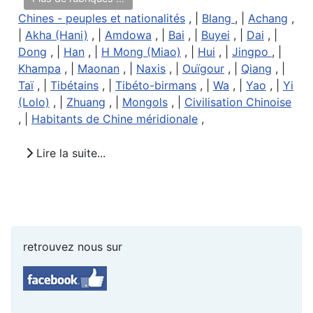
Chines - peuples et nationalités
, |
Blang
, |
Achang
,
|
Akha (Hani)
, |
Amdowa
, |
Bai
, |
Buyei
, |
Dai
, |
Dong
, |
Han
, |
H Mong (Miao)
, |
Hui
, |
Jingpo
, |
Khampa
, |
Maonan
, |
Naxis
, |
Ouïgour
, |
Qiang
, |
Taï
, |
Tibétains
, |
Tibéto-birmans
, |
Wa
, |
Yao
, |
Yi
(Lolo)
, |
Zhuang
, |
Mongols
, |
Civilisation Chinoise
, |
Habitants de Chine méridionale
,
Lire la suite...
retrouvez nous sur