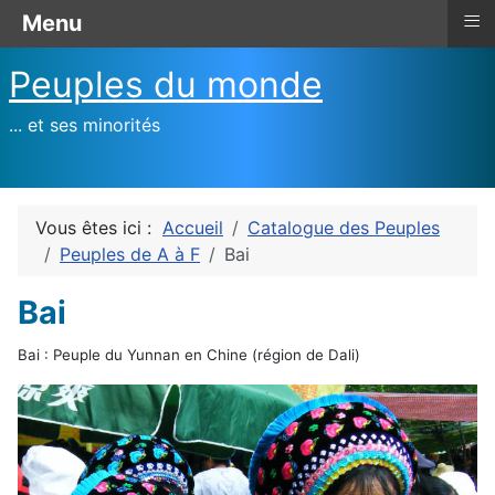
≡
Menu
Peuples du monde
... et ses minorités
Vous êtes ici :
Accueil
Catalogue des Peuples
Peuples de A à F
Bai
Bai
Bai : Peuple du Yunnan en Chine (région de Dali)