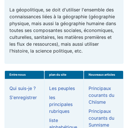
La géopolitique, se doit d'utiliser l'ensemble des
connaissances liées à la géographie (géographie
physique, mais aussi la géographie humaine dans
toutes ses composantes sociales, économiques,
culturelles, sanitaires, les matières premières et
les flux de ressources), mais aussi utiliser
l'histoire, la science politique, etc.
Entre nous
plan du site
Nouveaux articles
Qui suis-je ?
Les peuples
Principaux
courants du
S'enregistrer
les
Chiisme
principales
rubriques
Principaux
courants du
liste
Sunnisme
alphabétique