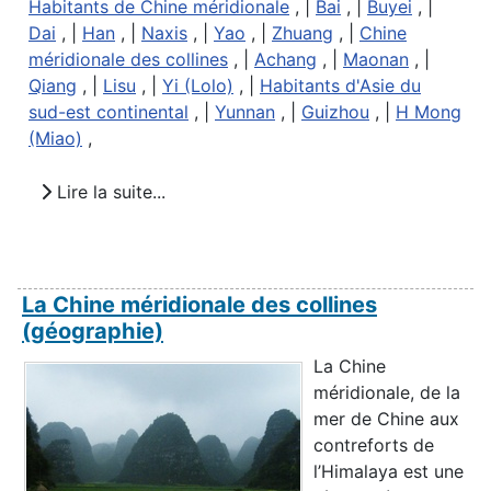
Habitants de Chine méridionale
, |
Bai
, |
Buyei
, |
Dai
, |
Han
, |
Naxis
, |
Yao
, |
Zhuang
, |
Chine
méridionale des collines
, |
Achang
, |
Maonan
, |
Qiang
, |
Lisu
, |
Yi (Lolo)
, |
Habitants d'Asie du
sud-est continental
, |
Yunnan
, |
Guizhou
, |
H Mong
(Miao)
,
Lire la suite...
La Chine méridionale des collines
(géographie)
La Chine
méridionale, de la
mer de Chine aux
contreforts de
l’Himalaya est une