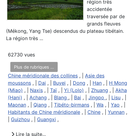
région très
accidentée
traversée par de
grands fleuves
(Mékong, Yang Tse) descendus du plateau tibétain.
La région très ...
62730 vues
Plus de rubriques ...
Chine méridionale des collines
, |
Asie des
moussons
, |
Dai
, |
Buyei
, |
Dong
, |
Han
, |
H Mong
(Miao)
, |
Naxis
, |
Taï
, |
Yi (Lolo)
, |
Zhuang
, |
Akha
(Hani)
, |
Achang
, |
Blang
, |
Bai
, |
Jingpo
, |
Lisu
, |
Maonan
, |
Qiang
, |
Tibéto-birmans
, |
Wa
, |
Yao
, |
Habitants de Chine méridionale
, |
Chine
, |
Yunnan
,
|
Guizhou
, |
Guangxi
,
Lire la suite...