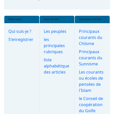
Entre nous
plan du site
Nouveaux articles
Qui suis-je ?
Les peuples
Principaux
courants du
S'enregistrer
les
Chiisme
principales
rubriques
Principaux
courants du
liste
Sunnisme
alphabétique
des articles
Les courants
ou écoles de
pensées de
l'Islam
le Conseil de
coopération
du Golfe