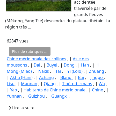
accidentée
traversée par de
grands fleuves
(Mékong, Yang Tse) descendus du plateau tibétain. La
région très ...
62847 vues
Plus de rubriques ...
Chine méridionale des collines
, |
Asie des
moussons
, |
Dai
, |
Buyei
, |
Dong
, |
Han
, |
H
Mong (Miao)
, |
Naxis
, |
Taï
, |
Yi (Lolo)
, |
Zhuang
,
|
Akha (Hani)
, |
Achang
, |
Blang
, |
Bai
, |
Jingpo
, |
Lisu
, |
Maonan
, |
Qiang
, |
Tibéto-birmans
, |
Wa
,
|
Yao
, |
Habitants de Chine méridionale
, |
Chine
, |
Yunnan
, |
Guizhou
, |
Guangxi
,
Lire la suite...