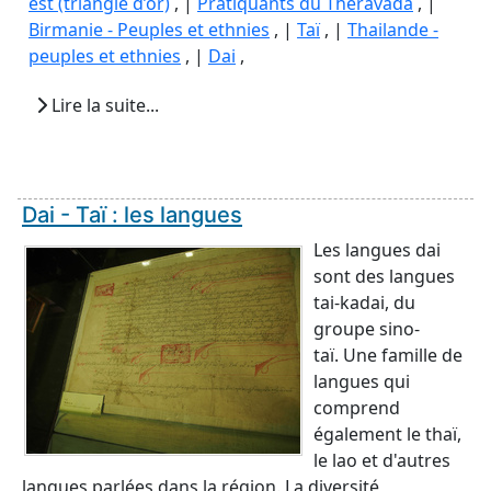
est (triangle d’or)
, |
Pratiquants du Theravada
, |
Birmanie - Peuples et ethnies
, |
Taï
, |
Thailande -
peuples et ethnies
, |
Dai
,
Lire la suite...
Dai - Taï : les langues
Les langues dai
sont des langues
tai-kadai, du
groupe sino-
taï. Une famille de
langues qui
comprend
également le thaï,
le lao et d'autres
langues parlées dans la région. La diversité