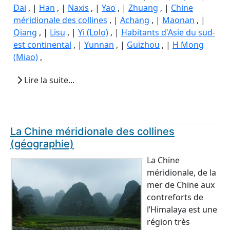
Dai
, |
Han
, |
Naxis
, |
Yao
, |
Zhuang
, |
Chine
méridionale des collines
, |
Achang
, |
Maonan
, |
Qiang
, |
Lisu
, |
Yi (Lolo)
, |
Habitants d'Asie du sud-
est continental
, |
Yunnan
, |
Guizhou
, |
H Mong
(Miao)
,
Lire la suite...
La Chine méridionale des collines
(géographie)
La Chine
méridionale, de la
mer de Chine aux
contreforts de
l’Himalaya est une
région très