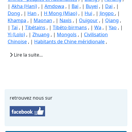
|
Akha (Hani)
, |
Amdowa
, |
Bai
, |
Buyei
, |
Dai
, |
Dong
, |
Han
, |
H Mong (Miao)
, |
Hui
, |
Jingpo
, |
Khampa
, |
Maonan
, |
Naxis
, |
Ouïgour
, |
Qiang
,
|
Taï
, |
Tibétains
, |
Tibéto-birmans
, |
Wa
, |
Yao
, |
Yi (Lolo)
, |
Zhuang
, |
Mongols
, |
Civilisation
Chinoise
, |
Habitants de Chine méridionale
,
Lire la suite...
retrouvez nous sur