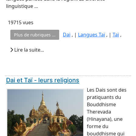
linguistique ...
19715 vues
Dai
, |
Langues Taï
, |
Taï
,
Plus de rubriques ...
Lire la suite...
Dai et Taï - leurs religions
Les Dais sont des
pratiquants du
Bouddhisme
Therevada
(Hinayana), une
forme du
bouddhisme qui