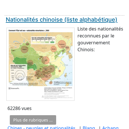
Nationalités chinoise (liste alphabétique)
Liste des nationalités
reconnues par le
gouvernement
Chinois:
62286 vues
Plus de rubriques ...
Chines - peuples et nationalités
, |
Blang
, |
Achang
,