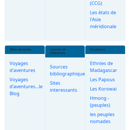
(CCG)
Les états de
l'Asie
méridionale
Sites associés
sources et
les plus lu
références
Voyages
Ethnies de
Sources
d'aventures
Madagascar
bibliographiques
Voyages
Les Papous
Sites
d'aventures...le
Les Korowai
interessants
Blog
Hmong -
(peuples)
les peuples
nomades