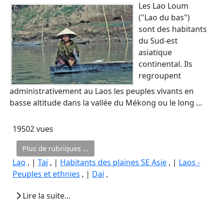
Les Lao Loum
("Lao du bas")
sont des habitants
du Sud-est
asiatique
continental. Ils
regroupent
administrativement au Laos les peuples vivants en
basse altitude dans la vallée du Mékong ou le long ...
19502 vues
Plus de rubriques ...
Lao
, |
Taï
, |
Habitants des plaines SE Asie
, |
Laos -
Peuples et ethnies
, |
Dai
,
Lire la suite...