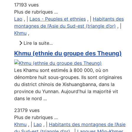
17193 vues
Plus de rubriques ...
Lao
, |
Laos - Peuples et ethnies
, |
Habitants des
montagnes de l’Asie du Sud-est (triangle d’or)
, |
Khmu
,
Lire la suite...
Khmu (ethnie du groupe des Theung)
Les Khamu sont estimés à 800 000, où on
dénombre huit sous-groupes. Ils sont originaires
du district chinois de Xishuangbanna, dans la
province du Yunnan. Aujourd'hui la majorité vit
dans le nord ...
23179 vues
Plus de rubriques ...
Khmu
, |
Lao
, |
Habitants des montagnes de l’Asie
du Sud-est (triangle d’or)
, |
Langues Môn-Khmer
,