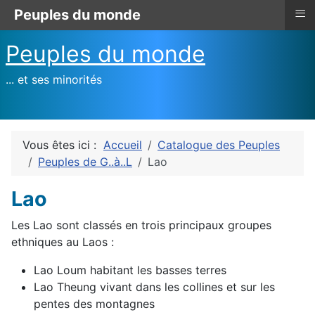
≡
Peuples du monde
Peuples du monde
... et ses minorités
Vous êtes ici :
Accueil
Catalogue des Peuples
Peuples de G..à..L
Lao
Lao
Les Lao sont classés en trois principaux groupes
ethniques au Laos :
Lao Loum habitant les basses terres
Lao Theung vivant dans les collines et sur les
pentes des montagnes