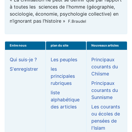
à toutes les sciences de l'homme (géographie,
sociologie, économie, psychologie collective) en
n’ignorant pas l’histoire »
F.Braudel
Entre nous
plan du site
Nouveaux articles
Qui suis-je ?
Les peuples
Principaux
courants du
S'enregistrer
les
Chiisme
principales
rubriques
Principaux
courants du
liste
Sunnisme
alphabétique
des articles
Les courants
ou écoles de
pensées de
l'Islam