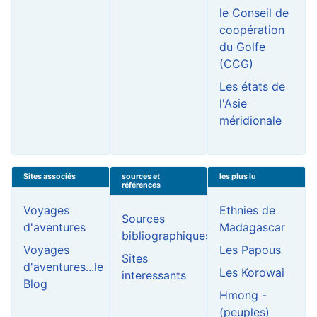
le Conseil de
coopération
du Golfe
(CCG)
Les états de
l'Asie
méridionale
Sites associés
sources et
les plus lu
références
Voyages
Ethnies de
Sources
d'aventures
Madagascar
bibliographiques
Voyages
Les Papous
Sites
d'aventures...le
Les Korowai
interessants
Blog
Hmong -
(peuples)