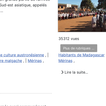
Sud-est asiatique, appelés
..
35312 vues
Plus de rubriques ...
e culture austronésienne
, |
Habitants de Madagascar
ure malgache
, |
Mérinas
,
Mérinas
,
Lire la suite...