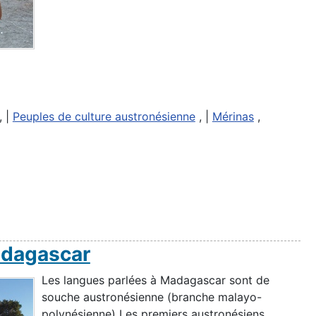
, |
Peuples de culture austronésienne
, |
Mérinas
,
adagascar
Les langues parlées à Madagascar sont de
souche austronésienne (branche malayo-
polynésienne) Les premiers austronésiens