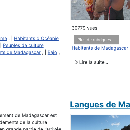
30779 vues
time
, |
Habitants d Océanie
Plus de rubriques ...
 |
Peuples de culture
Habitants de Madagascar
nts de Madagascar
, |
Bajo
,
Lire la suite...
Langues de M
uplement de Madagascar est
dements de la culture
n grande partie de l’arrivée