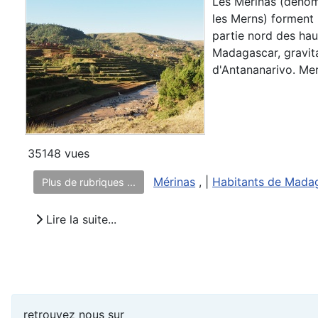
Les Mérinas (dén
les Merns) forment
partie nord des hau
Madagascar, gravita
d'Antananarivo. Meri
35148 vues
Mérinas
, |
Habitants de Mada
Plus de rubriques ...
Lire la suite...
retrouvez nous sur