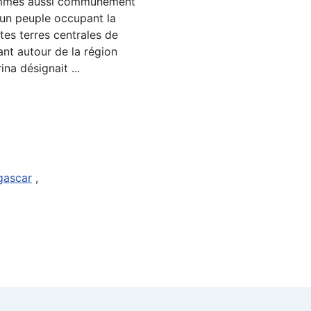
ommés aussi communément
 un peuple occupant la
tes terres centrales de
nt autour de la région
na désignait ...
gascar
,