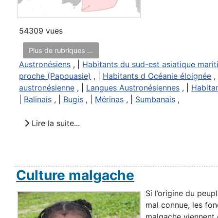
54309 vues
Plus de rubriques ...
Austronésiens
, |
Habitants du sud-est asiatique mari
proche (Papouasie)
, |
Habitants d Océanie éloignée
,
austronésienne
, |
Langues Austronésiennes
, |
Habita
|
Balinais
, |
Bugis
, |
Mérinas
, |
Sumbanais
,
Lire la suite...
Culture malgache
Si l’origine du pe
mal connue, les fon
malgache viennent e