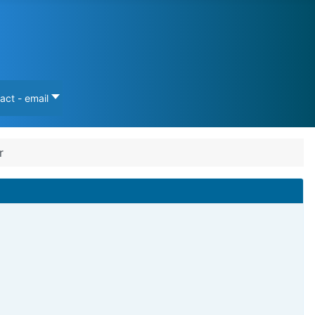
act - email
r